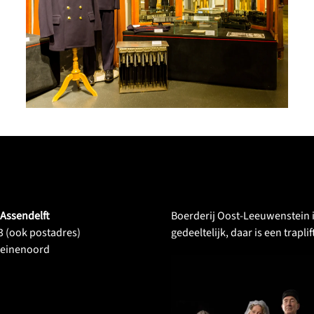
VERGROOT
 Assendelft
Boerderij Oost-Leeuwenstein is
 (ook postadres)
gedeeltelijk, daar is een trapli
Heinenoord