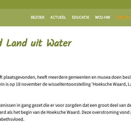
BEZOEK
ACTUEEL
EDUCATIE
WO2-HW
COLLECT
d Land uit Water
eeft plaatsgevonden, heeft meerdere gemeenten en musea doen beslui
n is op 18 november de wisseltentoonstelling 'Hoeksche Waard, Lan
nissen in gang gezet die er voor zorgden dat een groot deel van d
rd als het begin van de Hoeksche Waard. Deze overstroming vond p
sabethsvloed.