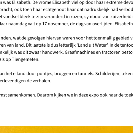
as Elisabeth. De vrome Elisabeth viel op door haar extreme devotie.
bracht, ook toen haar echtgenoot haar dat nadrukkelijk had verboden
t voedsel bleek te zijn veranderd in rozen, symbool van zuiverheid en 
 Haar naamdag valt op 17 november, de dag van overlijden. Elisabeth
vinden, wat de gevolgen hiervan waren voor het toenmallig gebied 
 van land. Dit laatste is dus letterlijk 'Land uit Water'. In de ten
nkelijk was dit zwaar handwerk. Graafmachines en tractoren best
oals op Tiengemeten.
van het eiland door pontjes, bruggen en tunnels. Schilderijen, teke
erlevendigen de verhalen.
mst samenkomen. Daarom kijken we in deze expo ook naar de toeko