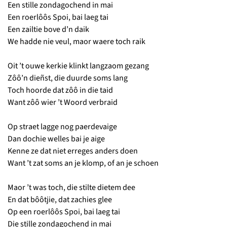
Een stille zondagochend in mai
Een roerlôôs Spoi, bai laeg tai
Een zailtie bove d’n daik
We hadde nie veul, maor waere toch raik
Oit ’t ouwe kerkie klinkt langzaom gezang
Zôô’n dieñst, die duurde soms lang
Toch hoorde dat zôô in die taid
Want zôô wier ’t Woord verbraid
Op straet lagge nog paerdevaige
Dan dochie welles bai je aige
Kenne ze dat niet erreges anders doen
Want ’t zat soms an je klomp, of an je schoen
Maor ’t was toch, die stilte dietem dee
En dat bôôtjie, dat zachies glee
Op een roerlôôs Spoi, bai laeg tai
Die stille zondagochend in mai